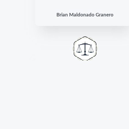
Brian Maldonado Granero
Excelente profesional. Recomendable.
Resolvió todas mis dudas sin ningún
problema. Buena predisposición.
Maria José Villacorta