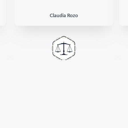
Claudia Rozo
Muy buen profesional. Cálido y
respetuoso. Resolvió todas mis
consultas con paciencia. Recomendable.
Anabella Cingulani