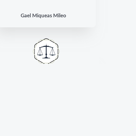
Gael Miqueas Mileo
Excelente atención! Supo resolver
todos mis problemas. Muy profesional.
Muchas Gracias!
Federico Gavagnin